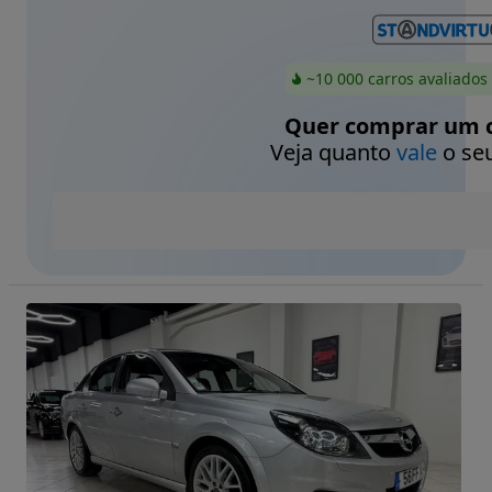
~10 000 carros avaliados
Quer comprar um c
Veja quanto
vale
o seu