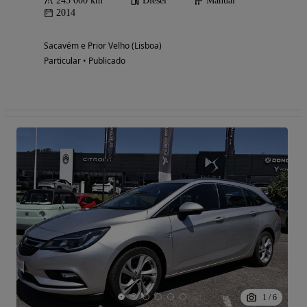
243 000 km
Diesel
Manual
2014
Sacavém e Prior Velho (Lisboa)
Particular • Publicado
1
/
6