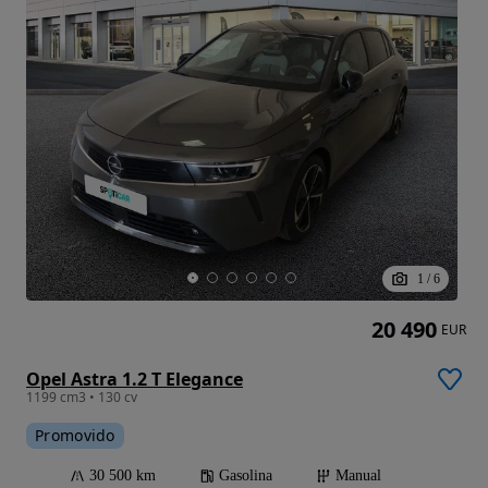
1
/
6
20 490
EUR
Opel Astra 1.2 T Elegance
1199 cm3 • 130 cv
Promovido
30 500 km
Gasolina
Manual