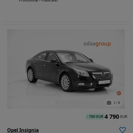
Profissional • Publicado
1
/
6
4 790
-
700 EUR
EUR
Opel Insignia