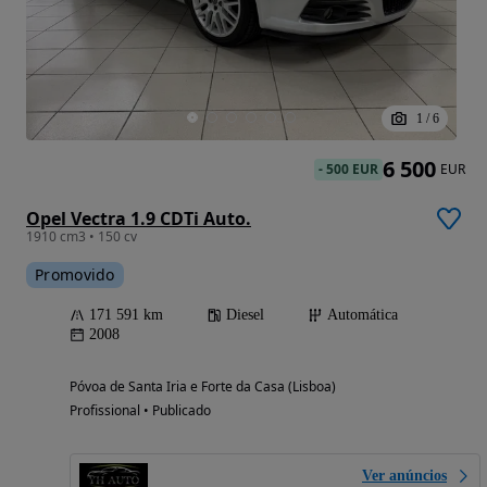
1
/
6
6 500
-
500 EUR
EUR
Opel Vectra 1.9 CDTi Auto.
1910 cm3 • 150 cv
Promovido
171 591 km
Diesel
Automática
2008
Póvoa de Santa Iria e Forte da Casa (Lisboa)
Profissional • Publicado
Ver anúncios