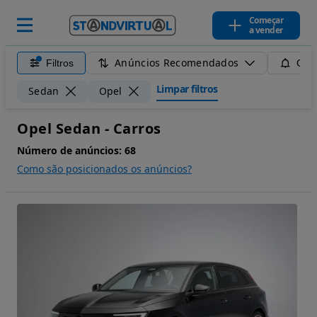
Começar
a vender
Anúncios Recomendados
Filtros
Guar
Limpar filtros
Sedan
Opel
Opel Sedan - Carros
Número de anúncios:
68
Como são posicionados os anúncios?