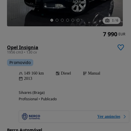
1
/
6
7 990
EUR
Opel Insignia
1956 cm3 • 130 cv
Promovido
149 160 km
Diesel
Manual
2013
Silvares (Braga)
Profissional • Publicado
Ver anúncios
Berço Automóvel