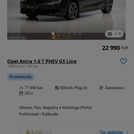
1
/
6
22 990
EUR
Opel Astra 1.6 T PHEV GS Line
1598 cm3 • 181 cv
Promovido
77 000 km
Híbrido Plug-In
Automática
2022
Silvares, Pias, Nogueira e Alvarenga (Porto)
Profissional • Publicado
Ver anúncios