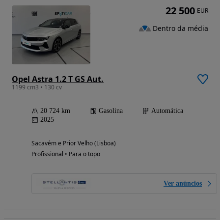
22 500
EUR
Dentro da média
Opel Astra 1.2 T GS Aut.
1199 cm3 • 130 cv
20 724 km
Gasolina
Automática
2025
Sacavém e Prior Velho (Lisboa)
Profissional • Para o topo
Ver anúncios