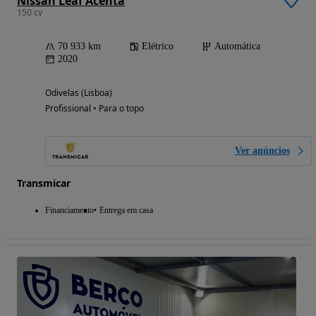
Nissan Leaf Acenta
150 cv
70 933 km
Elétrico
Automática
2020
Odivelas (Lisboa)
Profissional • Para o topo
Ver anúncios
Transmicar
Financiamento
Entrega em casa