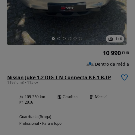
1
/
6
10 990
EUR
Dentro da média
Nissan Juke 1.2 DIG-T N-Connecta P.E.1 B.TP
1197 cm3 • 115 cv
109 250 km
Gasolina
Manual
2016
Guardizela (Braga)
Profissional • Para o topo