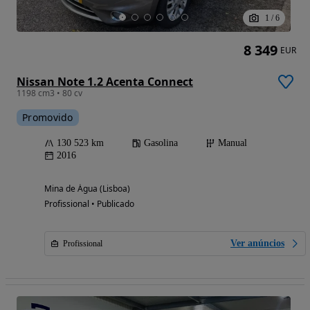
1
/
6
8 349
EUR
Nissan Note 1.2 Acenta Connect
1198 cm3 • 80 cv
Promovido
130 523 km
Gasolina
Manual
2016
Mina de Água (Lisboa)
Profissional • Publicado
Ver anúncios
Profissional