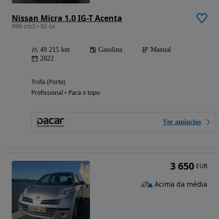
Nissan Micra 1.0 IG-T Acenta
999 cm3 • 92 cv
49 215 km
Gasolina
Manual
2022
Trofa (Porto)
Profissional • Para o topo
Ver anúncios
3 650
EUR
Acima da média