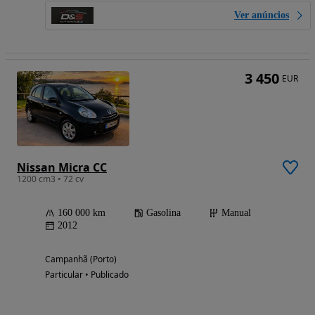
Ver anúncios
3 450
EUR
Nissan Micra CC
1200 cm3 • 72 cv
160 000 km
Gasolina
Manual
2012
Campanhã (Porto)
Particular • Publicado