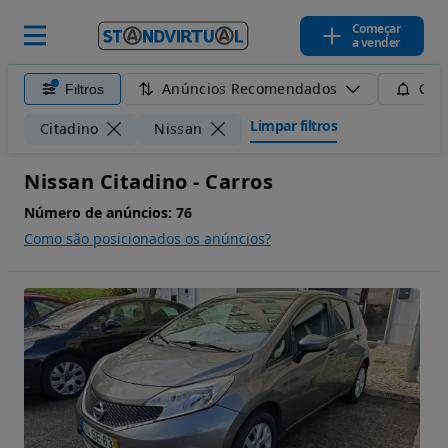
Começar
a vender
Anúncios Recomendados
Filtros
Guar
Limpar filtros
Citadino
Nissan
Nissan Citadino - Carros
Número de anúncios:
76
Como são posicionados os anúncios?