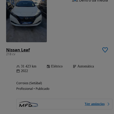
Dentro da média
Nissan Leaf
218 cv
31 423 km
Elétrico
Automática
2022
Corroios (Setúbal)
Profissional • Publicado
Ver anúncios