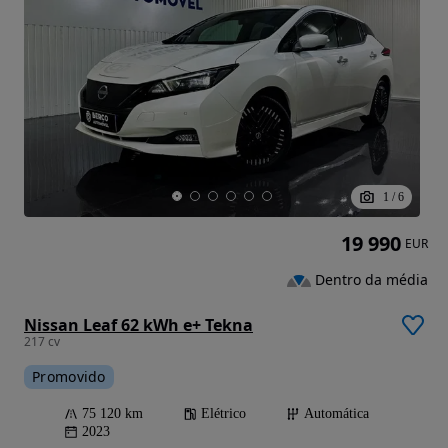
1
/
6
19 990
EUR
Dentro da média
Nissan Leaf 62 kWh e+ Tekna
217 cv
Promovido
75 120 km
Elétrico
Automática
2023