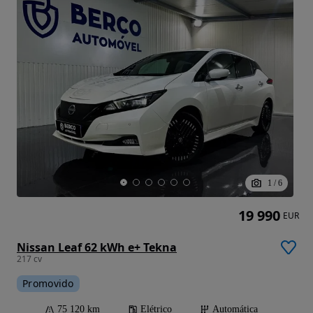
1
/
6
19 990
EUR
Nissan Leaf 62 kWh e+ Tekna
217 cv
Promovido
75 120 km
Elétrico
Automática