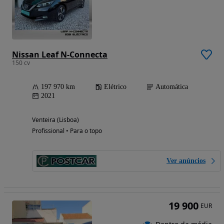
Nissan Leaf N-Connecta
150 cv
197 970 km
Elétrico
Automática
2021
Venteira (Lisboa)
Profissional • Para o topo
Ver anúncios
19 900
EUR