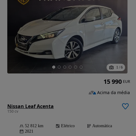
1
/
6
15 990
EUR
Acima da média
Nissan Leaf Acenta
150 cv
52 812 km
Elétrico
Automática
2021