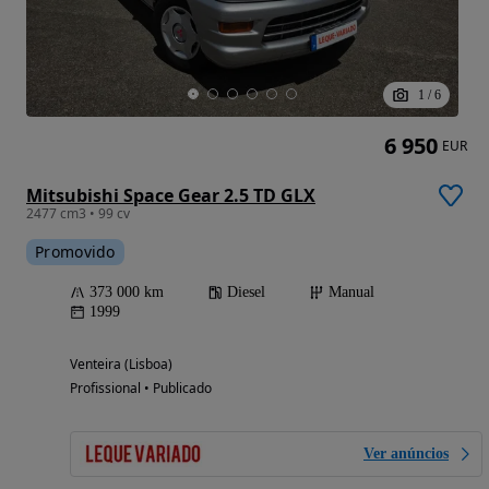
1
/
6
6 950
EUR
Mitsubishi Space Gear 2.5 TD GLX
2477 cm3 • 99 cv
Promovido
373 000 km
Diesel
Manual
1999
Venteira (Lisboa)
Profissional • Publicado
Ver anúncios