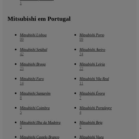
1
Mitsubishi em Portugal
Mitsubishi Lisboa
Mitsubishi Porto
99
99
Mitsubishi Setúbal
Mitsubishi Aveiro
42
24
Mitsubishi Braga
Mitsubishi Leiria
23
22
Mitsubishi Faro
Mitsubishi Vila Real
14
11
Mitsubishi Santarém
Mitsubishi Évora
8
7
Mitsubishi Coimbra
Mitsubishi Portalegre
5
4
Mitsubishi Ilha da Madeira
Mitsubishi Beja
3
2
Mitsubishi Castelo Branco
Mitsubishi Viseu