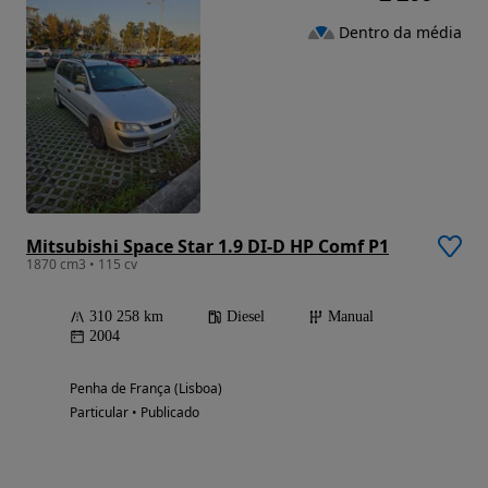
Dentro da média
Mitsubishi Space Star 1.9 DI-D HP Comf P1
1870 cm3 • 115 cv
310 258 km
Diesel
Manual
2004
Penha de França (Lisboa)
Particular • Publicado