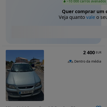
~10 000 carros avaliados
Quer comprar um c
Veja quanto
vale
o seu
2 400
EUR
Dentro da média