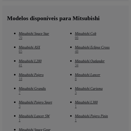
Modelos disponíveis para Mitsubishi
Mitsubishi Space Star
Mitsubishi Colt
70
66
Mitsubishi ASX
Mitsubishi Eclipse Cross
65
48
Mitsubishi L200
Mitsubishi Outlander
41
34
Mitsubishi Pajero
Mitsubishi Lancer
18
8
Mitsubishi Grandis
Mitsubishi Carisma
7
5
Mitsubishi Pajero Sport
Mitsubishi L300
3
1
Mitsubishi Lancer SW
Mitsubishi Pajero Pinin
1
1
Mitsubishi Space Gear