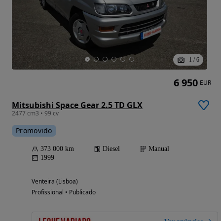
1
/
6
6 950
EUR
Mitsubishi Space Gear 2.5 TD GLX
2477 cm3 • 99 cv
Promovido
373 000 km
Diesel
Manual
1999
Venteira (Lisboa)
Profissional • Publicado