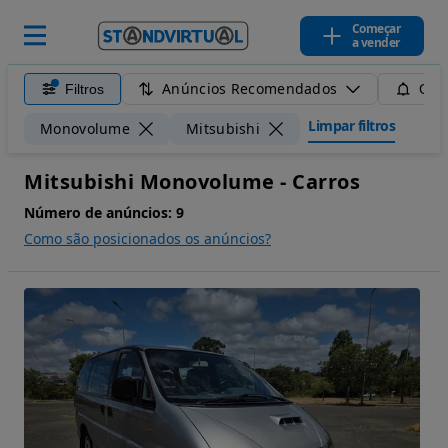
Começar
a vender
Anúncios Recomendados
Filtros
Guar
Limpar filtros
Monovolume
Mitsubishi
Mitsubishi Monovolume - Carros
Número de anúncios:
9
Como são posicionados os anúncios?