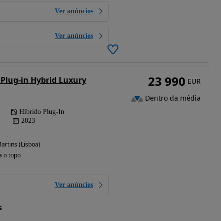
Ver anúncios
Ver anúncios
23 990
 Plug-in Hybrid Luxury
EUR
Dentro da média
Híbrido Plug-In
2023
rtins (Lisboa)
a o topo
Ver anúncios
s