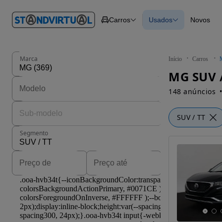
O nº 1
Carros
Usados
Novos
em
Carros
Carros
Comerciais
Todos os carros
Motos
Carros elétricos
Barcos
Carros com financ
Autocaravanas
Novos
Marca
Início
Carros
Pesados
MG SUV /
148 anúncios
SUV / TT
Segmento