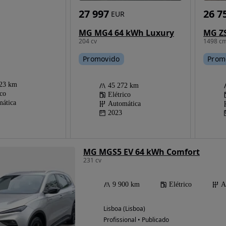
27 997
26 7
EUR
MG MG4 64 kWh Luxury
MG ZS
204 cv
1498 cm
Promovido
Prom
223 km
45 272 km
ico
Elétrico
ática
Automática
2023
MG MGS5 EV 64 kWh Comfort
231 cv
9 900 km
Elétrico
A
Lisboa (Lisboa)
Profissional • Publicado