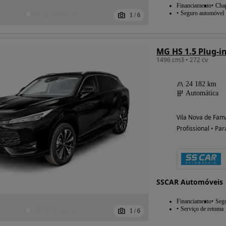
Financiamento
Chap
Seguro automóvel
1
/
6
MG HS 1.5 Plug-i
1496 cm3 • 272 cv
24 182 km
Automática
Vila Nova de Fama
Profissional • Par
SSCAR Automóveis
Financiamento
Seg
Serviço de retoma
1
/
6