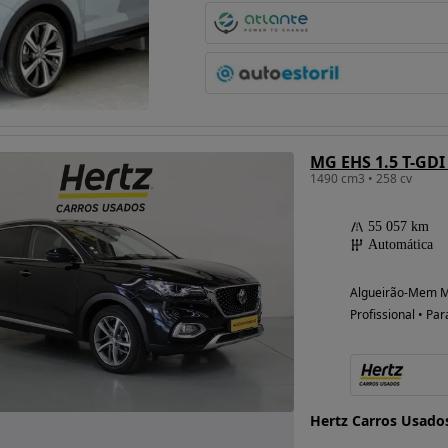
MG EHS 1.5 T-GDI
1490 cm3 • 258 cv
55 057 km
Automática
Algueirão-Mem Ma
Profissional • Par
Hertz Carros Usado