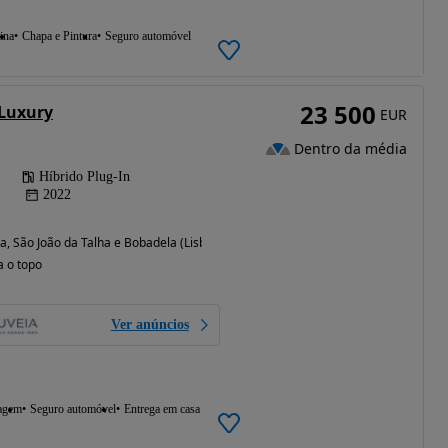
ina
Chapa e Pintura
Seguro automóvel
23 500
 Luxury
EUR
Dentro da média
Híbrido Plug-In
2022
ia, São João da Talha e Bobadela (Lisboa)
a o topo
Ver anúncios
agem
Seguro automóvel
Entrega em casa