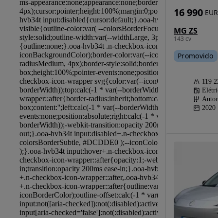
16 990
EUR
MG ZS
143 cv
Promovido
119 
Elétr
Autom
2020