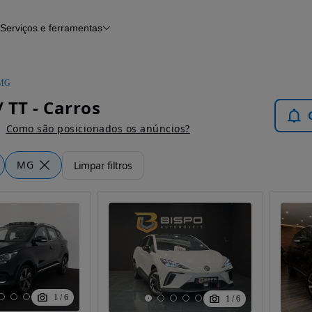
Serviços e ferramentas
Financiamento
Avaliar o meu carro
iamento
Serviço de check-up
Histórico do veículo
MG
Notícias e artigos
 TT - Carros
Como são posicionados os anúncios?
MG
Limpar filtros
1
/
6
1
/
6