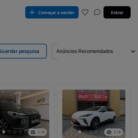
Começar a vender
Entrar
Guardar pesquisa
1
/
6
1
/
6