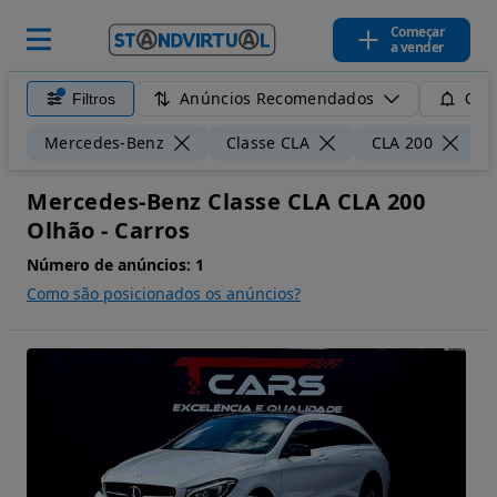
Começar
a vender
Anúncios Recomendados
Filtros
Guar
Mercedes-Benz
Classe CLA
CLA 200
Mercedes-Benz Classe CLA CLA 200
Olhão - Carros
Número de anúncios:
1
Como são posicionados os anúncios?