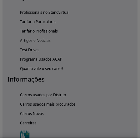
Profissionais no Standvirtual
Tarifário Particulares
Tarifário Profissionais
Artigos e Notícias
Test Drives
Programa Usados ACAP
Quanto vale o seu carro?
Informações
Carros usados por Distrito
Carros usados mais procurados
Carros Novos
Carreiras