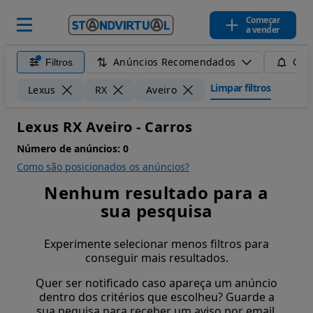
Começar
a vender
Anúncios Recomendados
Filtros
Guar
Limpar filtros
Lexus
RX
Aveiro
Lexus RX Aveiro - Carros
Número de anúncios:
0
Como são posicionados os anúncios?
Nenhum resultado para a
sua pesquisa
Experimente selecionar menos filtros para
conseguir mais resultados.
Quer ser notificado caso apareça um anúncio
dentro dos critérios que escolheu? Guarde a
sua pequisa para receber um aviso por email.