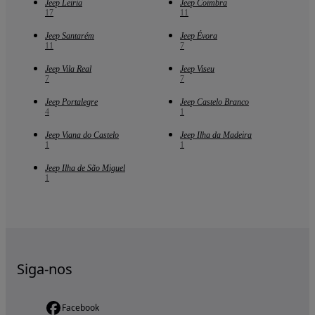
Jeep Leiria
Jeep Coimbra
17
11
Jeep Santarém
Jeep Évora
11
7
Jeep Vila Real
Jeep Viseu
7
7
Jeep Portalegre
Jeep Castelo Branco
4
1
Jeep Viana do Castelo
Jeep Ilha da Madeira
1
1
Jeep Ilha de São Miguel
1
Siga-nos
Facebook