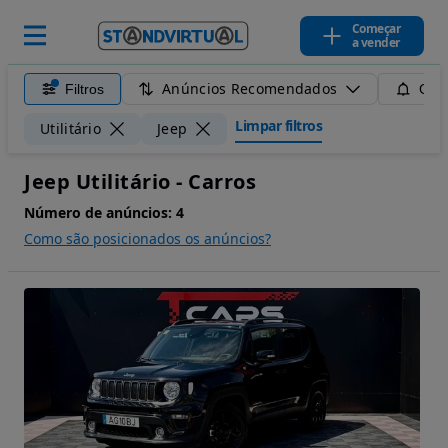
Começar
a vender
Anúncios Recomendados
Filtros
Guar
Limpar filtros
Utilitário
Jeep
Jeep Utilitário - Carros
Número de anúncios:
4
Como são posicionados os anúncios?