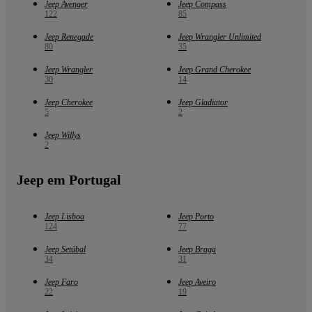
Jeep Avenger
Jeep Compass
122
85
Jeep Renegade
Jeep Wrangler Unlimited
80
35
Jeep Wrangler
Jeep Grand Cherokee
30
14
Jeep Cherokee
Jeep Gladiator
5
2
Jeep Willys
2
Jeep em Portugal
Jeep Lisboa
Jeep Porto
124
77
Jeep Setúbal
Jeep Braga
34
31
Jeep Faro
Jeep Aveiro
22
19