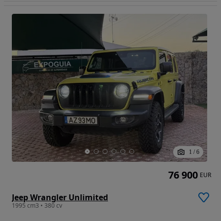
1
/
6
76 900
EUR
Jeep Wrangler Unlimited
1995 cm3 • 380 cv