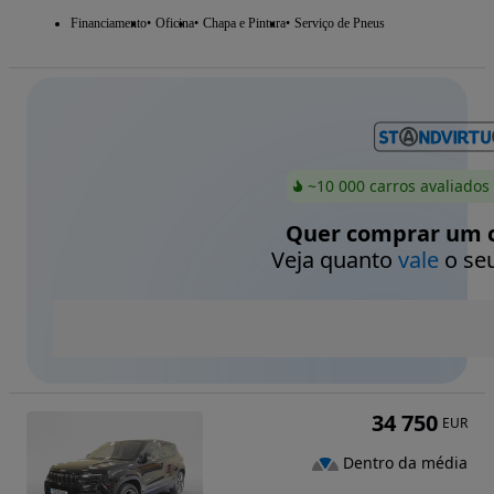
Financiamento
Oficina
Chapa e Pintura
Serviço de Pneus
~10 000 carros avaliados
Quer comprar um c
Veja quanto
vale
o seu
34 750
EUR
Dentro da média