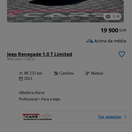
1
/
6
19 900
EUR
Acima da média
Jeep Renegade 1.0 T Limited
999 cm3 • 120 cv
88 233 km
Gasolina
Manual
2021
Albufeira (Faro)
Profissional • Para o topo
Ver anúncios