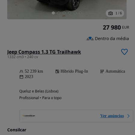
1
/
6
27 980
EUR
Dentro da média
Jeep Compass 1.3 TG Trailhawk
1332 cm3 • 240 cv
52 239 km
Híbrido Plug-In
Automática
2023
Queluz e Belas (Lisboa)
Profissional • Para o topo
Ver anúncios
Consilcar