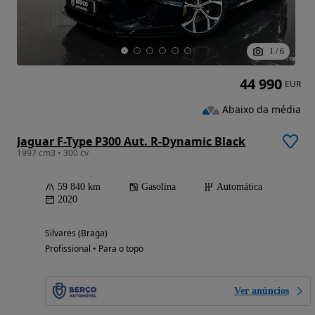
1
/
6
44 990
EUR
Abaixo da média
Jaguar F-Type P300 Aut. R-Dynamic Black
1997 cm3 • 300 cv
59 840 km
Gasolina
Automática
2020
Silvares (Braga)
Profissional • Para o topo
Ver anúncios