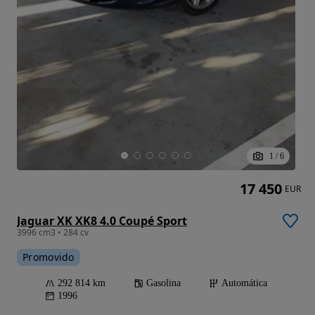
1
/
6
17 450
EUR
Jaguar XK XK8 4.0 Coupé Sport
3996 cm3 • 284 cv
Promovido
292 814 km
Gasolina
Automática
1996