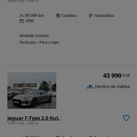
3996 cm3 • 284 cv
89 000 km
Gasolina
Automática
1999
Alvalade (Lisboa)
Particular • Para o topo
43 990
EUR
Dentro da média
Jaguar F-Type 2.0 Aut.
1997 cm3 • 300 cv