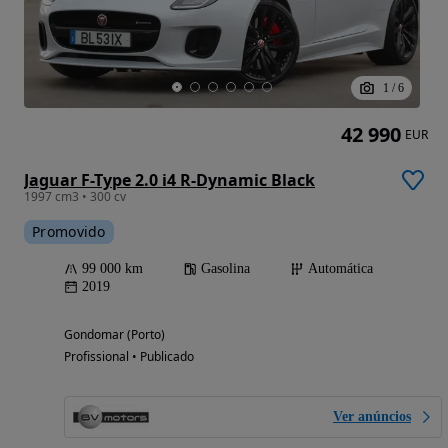
1
/
6
42 990
EUR
Jaguar F-Type 2.0 i4 R-Dynamic Black
1997 cm3 • 300 cv
Promovido
99 000 km
Gasolina
Automática
2019
Gondomar (Porto)
Profissional • Publicado
Ver anúncios