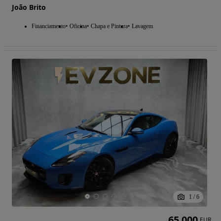
João Brito
Financiamento
Oficina
Chapa e Pintura
Lavagem
1
/
6
65 000
EUR