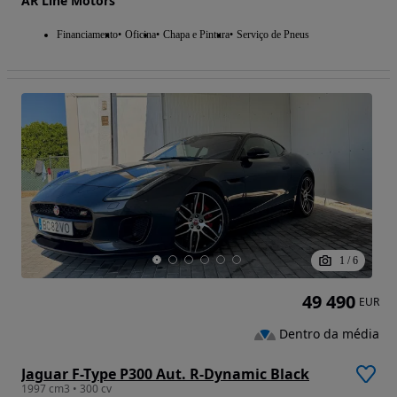
AR Line Motors
Financiamento
Oficina
Chapa e Pintura
Serviço de Pneus
1
/
6
49 490
EUR
Dentro da média
Jaguar F-Type P300 Aut. R-Dynamic Black
1997 cm3 • 300 cv