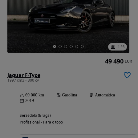
1
/
6
49 490
EUR
Jaguar F-Type
1997 cm3 • 300 cv
69 000 km
Gasolina
Automática
2019
Serzedelo (Braga)
Profissional • Para o topo