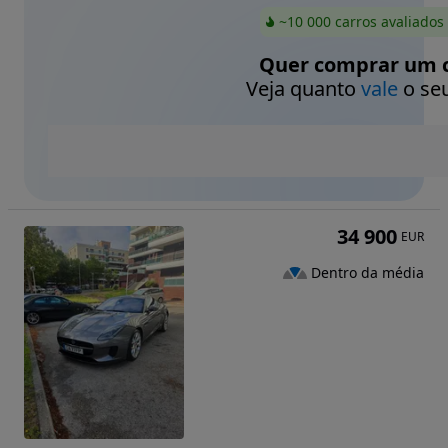
~10 000 carros avaliados
Quer comprar um c
Veja quanto
vale
o seu
34 900
EUR
Dentro da média