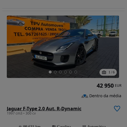
1
/
6
42 950
EUR
Dentro da média
Jaguar F-Type 2.0 Aut. R-Dynamic
1997 cm3 • 300 cv
99 631 km
Gasolina
Automática