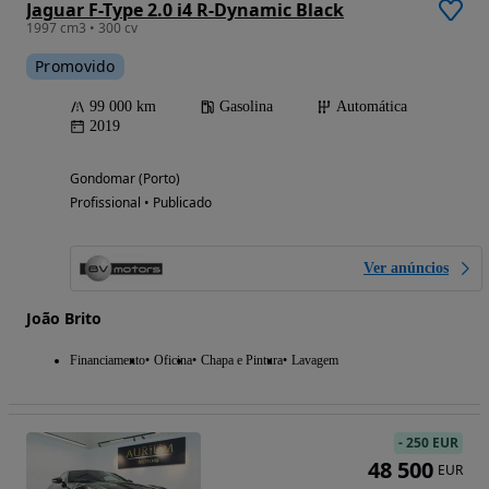
Jaguar F-Type 2.0 i4 R-Dynamic Black
1997 cm3 • 300 cv
Promovido
99 000 km
Gasolina
Automática
2019
Gondomar (Porto)
Profissional • Publicado
Ver anúncios
João Brito
Financiamento
Oficina
Chapa e Pintura
Lavagem
-
250 EUR
48 500
EUR