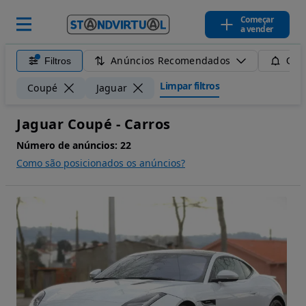
Começar
a vender
Anúncios Recomendados
Filtros
Guar
Limpar filtros
Coupé
Jaguar
Jaguar Coupé - Carros
Número de anúncios:
22
Como são posicionados os anúncios?