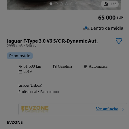
1
/
6
65 000
EUR
Dentro da média
Jaguar F-Type 3.0 V6 S/C R-Dynamic Aut.
2995 cm3 • 340 cv
Promovido
31 500 km
Gasolina
Automática
2019
Lisboa (Lisboa)
Profissional • Para o topo
Ver anúncios
EVZONE