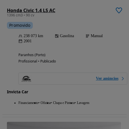
Honda Civic 1.4 LS AC
1396 cm3 • 90 cv
Promovido
238 073 km
Gasolina
Manual
2001
Paranhos (Porto)
Profissional • Publicado
Ver anúncios
Invicta Car
Financiamento
Oficina
Chapa e Pintura
Lavagem