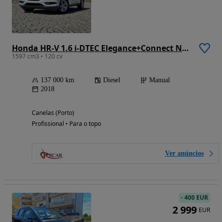
Honda HR-V 1.6 i-DTEC Elegance+Connect Navi
1597 cm3 • 120 cv
137 000 km
Diesel
Manual
2018
Canelas (Porto)
Profissional • Para o topo
Ver anúncios
-
400 EUR
2 999
EUR