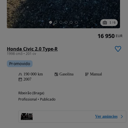
1
/
6
16 950
EUR
Honda Civic 2.0 Type-R
1998 cm3 • 201 cv
Promovido
190 000 km
Gasolina
Manual
2007
Ribeirão (Braga)
Profissional • Publicado
Ver anúncios