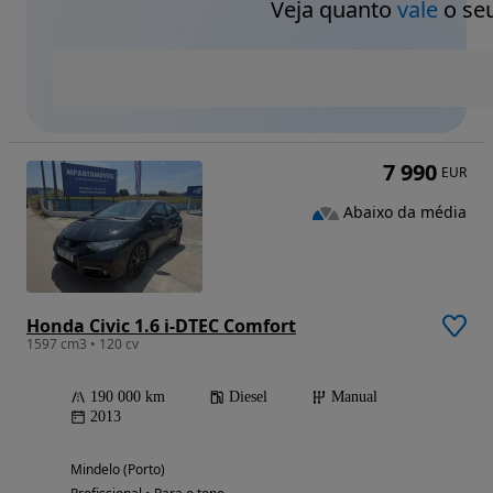
Veja quanto
vale
o seu
7 990
EUR
Abaixo da média
Honda Civic 1.6 i-DTEC Comfort
1597 cm3 • 120 cv
190 000 km
Diesel
Manual
2013
Mindelo (Porto)