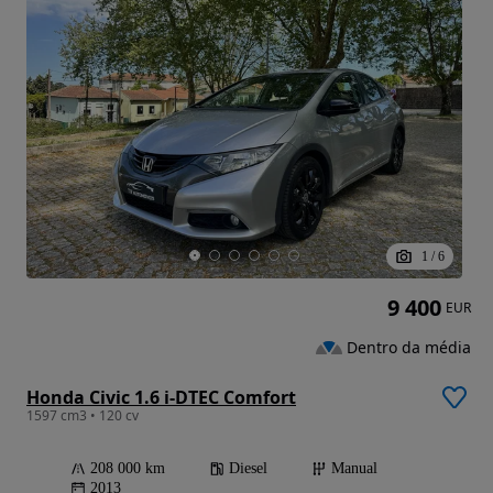
1
/
6
9 400
EUR
Dentro da média
Honda Civic 1.6 i-DTEC Comfort
1597 cm3 • 120 cv
208 000 km
Diesel
Manual
2013