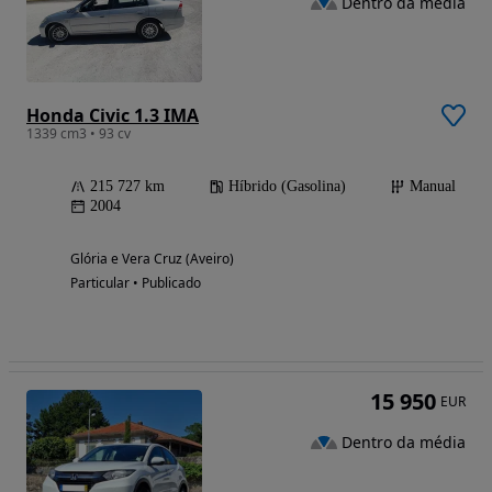
Dentro da média
Honda Civic 1.3 IMA
1339 cm3 • 93 cv
215 727 km
Híbrido (Gasolina)
Manual
2004
Glória e Vera Cruz (Aveiro)
Particular • Publicado
15 950
EUR
Dentro da média