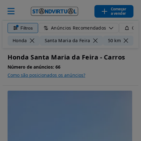
Começar
a vender
Anúncios Recomendados
Filtros
Guar
Li
Honda
Santa Maria da Feira
50 km
Honda Santa Maria da Feira - Carros
Número de anúncios:
66
Como são posicionados os anúncios?