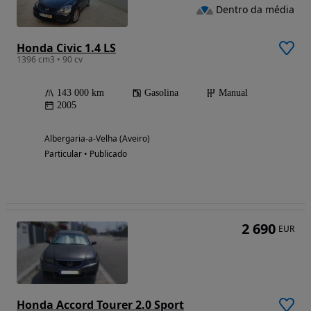
Dentro da média
Honda Civic 1.4 LS
1396 cm3 • 90 cv
143 000 km
Gasolina
Manual
2005
Albergaria-a-Velha (Aveiro)
Particular • Publicado
2 690
EUR
Honda Accord Tourer 2.0 Sport