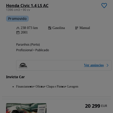
Honda Civic 1.4 LS AC
1396 cm3 • 90 cv
Promovido
238 073 km
Gasolina
Manual
2001
Paranhos (Porto)
Profissional • Publicado
Ver anúncios
Invicta Car
Financiamento
Oficina
Chapa e Pintura
Lavagem
20 299
EUR