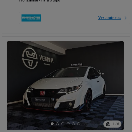
Profissional • Para o topo
Ver anúncios
1
/
6