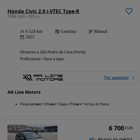
Honda Civic 2.0 i-VTEC Type-R
1996 cm3 • 320 cv
6 524 km
Gasolina
Manual
2025
Fânzeres e São Pedro da Cova (Porto)
Profissional • Para o topo
Ver anúncios
AR Line Motors
Financiamento
Oficina
Chapa e Pintura
Serviço de Pneus
6 700
EUR
Abaixo da média