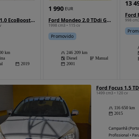
13 4
1 990
EUR
Ford Mondeo 2.0 TDdi Ghia
Ford Focus 1.0 EcoBoost ST-Line
998 cm3
1998 cm3 • 115 cv
v
Prom
Promovido
246 209 km
00 km
Diesel
Manual
ina
2001
al
2019
Ford Focus 1.5 T
1499 cm3 • 120 cv
116 650 km
2015
Campanhã (Porto
Profissional • Par