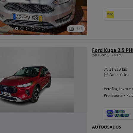
Possibilidade de
1
/
6
financiamento
Ford Kuga 2.5 PH
2488 cm3 • 243 cv
21 213 km
Automática
Perafita, Lavra e
Profissional • Par
AUTOUSADOS