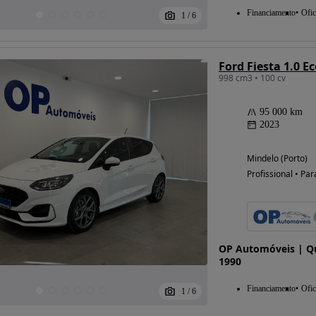
Financiamento
Ofic
1
/
6
Ford Fiesta 1.0 E
998 cm3 • 100 cv
95 000 km
2023
Mindelo (Porto)
Profissional • Par
OP Automóveis | Qu
1990
Financiamento
Ofic
1
/
6