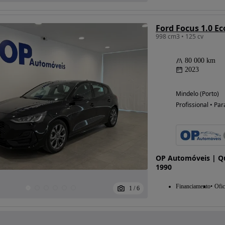
Ford Focus 1.0 E
998 cm3 • 125 cv
80 000 km
2023
Mindelo (Porto)
Profissional • Par
OP Automóveis | Qu
1990
Financiamento
Ofic
1
/
6