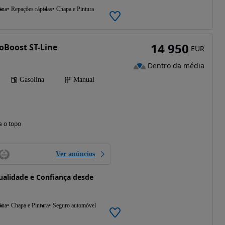
ina
Repações rápidas
Chapa e Pintura
14 950
coBoost ST-Line
EUR
Dentro da média
Gasolina
Manual
a o topo
Ver anúncios
alidade e Confiança desde
ina
Chapa e Pintura
Seguro automóvel