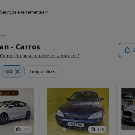
Serviços e ferramentas
Financiamento
Avaliar o meu carro
iamento
Serviço de check-up
Histórico do veículo
Ford
Notícias e artigos
an - Carros
Como são posicionados os anúncios?
Ford
Limpar filtros
1
/
6
1
/
6