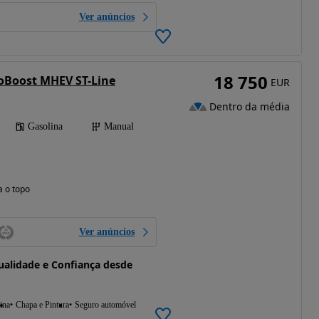
Ver anúncios
18 750
coBoost MHEV ST-Line
EUR
Dentro da média
Gasolina
Manual
a o topo
Ver anúncios
alidade e Confiança desde
ina
Chapa e Pintura
Seguro automóvel