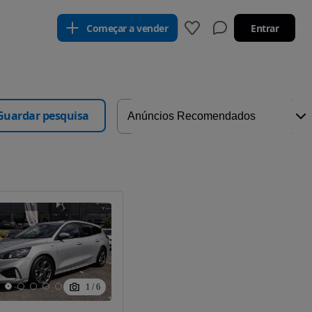
Começar a vender
Entrar
Guardar pesquisa
1
/
6