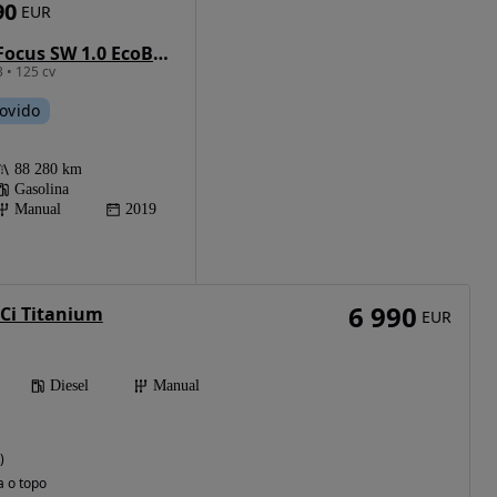
90
EUR
Ford Focus SW 1.0 EcoBoost ST-Line
 • 125 cv
ovido
88 280 km
Gasolina
Manual
2019
6 990
DCi Titanium
EUR
Diesel
Manual
)
a o topo