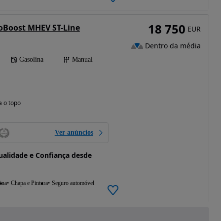
18 750
coBoost MHEV ST-Line
EUR
Dentro da média
Gasolina
Manual
a o topo
Ver anúncios
alidade e Confiança desde
ina
Chapa e Pintura
Seguro automóvel