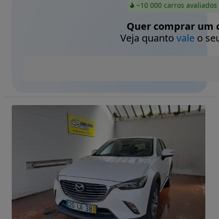
~10 000 carros avaliados
Quer comprar um c
Veja quanto
vale
o seu