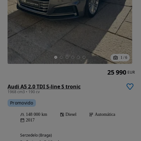
1
/
6
25 990
EUR
Audi A5 2.0 TDI S-line S tronic
1968 cm3 • 190 cv
Promovido
148 000 km
Diesel
Automática
2017
Serzedelo (Braga)