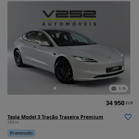
1
/
6
34 950
EUR
Tesla Model 3 Tração Traseira Premium
283 cv
Promovido