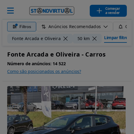
Começar
a vender
Anúncios Recomendados
Filtros
Guar
Limpar filtros
Fonte Arcada e Oliveira
50 km
Fonte Arcada e Oliveira - Carros
Número de anúncios:
14 522
Como são posicionados os anúncios?