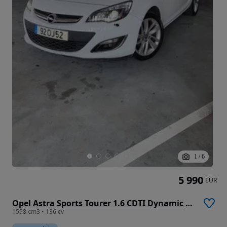
1
/
6
5 990
EUR
Opel Astra Sports Tourer 1.6 CDTI Dynamic S/S
1598 cm3 • 136 cv