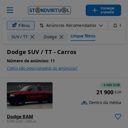
Começar
a vender
Anúncios Recomendados
Filtros
Guar
Limpar filtros
SUV / TT
Dodge
Dodge SUV / TT - Carros
Número de anúncios:
11
Como são posicionados os anúncios?
-
3 000 EUR
21 900
EUR
Dentro da média
Dodge RAM
5700 cm3 • 230 cv