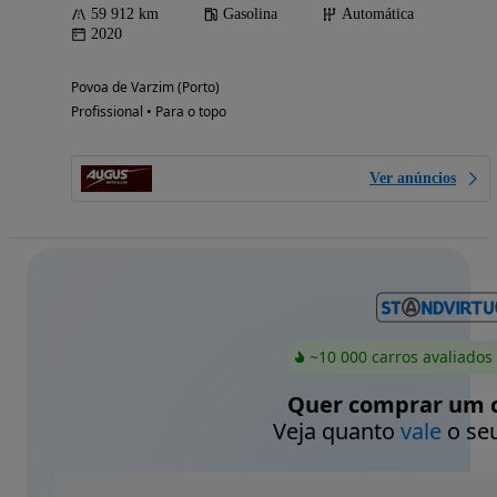
59 912 km
Gasolina
Automática
2020
Povoa de Varzim (Porto)
Profissional • Para o topo
Ver anúncios
~10 000 carros avaliados
Quer comprar um c
Veja quanto
vale
o seu