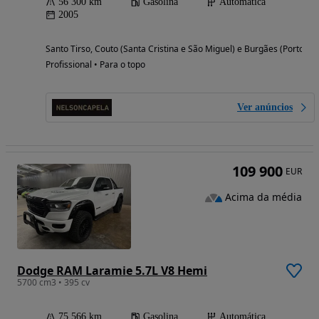
56 300 km
Gasolina
Automática
2005
Santo Tirso, Couto (Santa Cristina e São Miguel) e Burgães (Porto)
Profissional • Para o topo
Ver anúncios
109 900
EUR
Acima da média
Dodge RAM Laramie 5.7L V8 Hemi
5700 cm3 • 395 cv
75 566 km
Gasolina
Automática