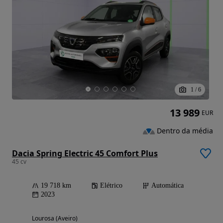
1
/
6
13 989
EUR
Dentro da média
Dacia Spring Electric 45 Comfort Plus
45 cv
19 718 km
Elétrico
Automática
2023
Lourosa (Aveiro)