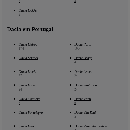
7
5
Dacia Dokker
2
Dacia em Portugal
Dacia Lisboa
Dacia Porto
174
165
Dacia Setúbal
Dacia Braga
61
41
Dacia Leiria
Dacia Aveiro
27
24
Dacia Faro
Dacia Santarém
24
24
Dacia Coimbra
Dacia Viseu
6
6
Dacia Portalegre
Dacia Vila Real
5
5
Dacia Évora
Dacia Viana do Castelo