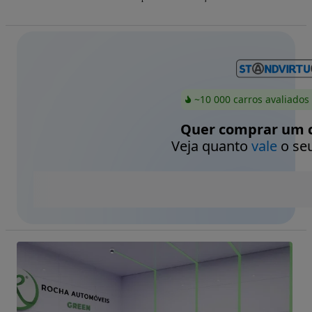
~10 000 carros avaliados
Quer comprar um c
Veja quanto
vale
o seu