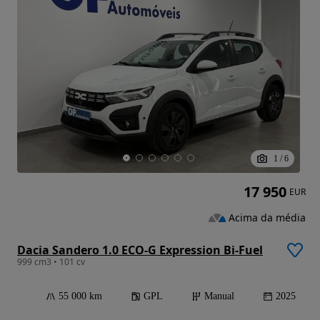
1
/
6
17 950
EUR
Acima da média
Dacia Sandero 1.0 ECO-G Expression Bi-Fuel
999 cm3 • 101 cv
55 000 km
GPL
Manual
2025