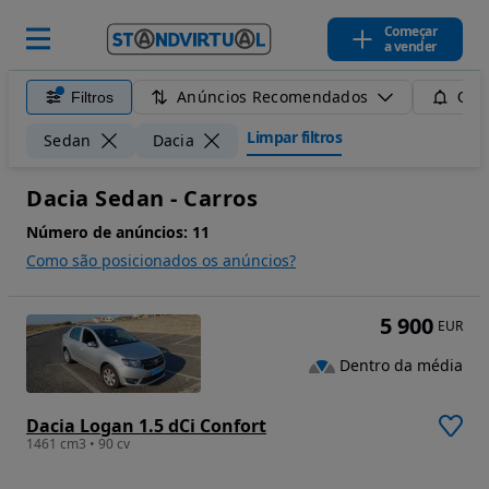
Começar
a vender
Anúncios Recomendados
Filtros
Guar
Limpar filtros
Sedan
Dacia
Dacia Sedan - Carros
Número de anúncios:
11
Como são posicionados os anúncios?
5 900
EUR
Dentro da média
Dacia Logan 1.5 dCi Confort
1461 cm3 • 90 cv