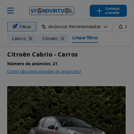
Começar
a vender
Anúncios Recomendados
Filtros
Guar
Limpar filtros
Cabrio
Citroën
Citroën Cabrio - Carros
Número de anúncios:
21
Como são posicionados os anúncios?