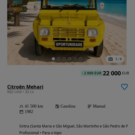
1
/
6
22 000
-
2 000 EUR
EUR
Citroën Mehari
602 cm3 • 32 cv
41 500 km
Gasolina
Manual
1982
Sintra (Santa Maria e São Miguel, São Martinho e São Pedro de Penaf
Profissional • Para o topo