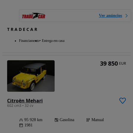
Ver anúncios
T R A D E C A R
Financiamento
Entrega em casa
39 850
EUR
Citroën Mehari
602 cm3 • 32 cv
95 928 km
Gasolina
Manual
1981