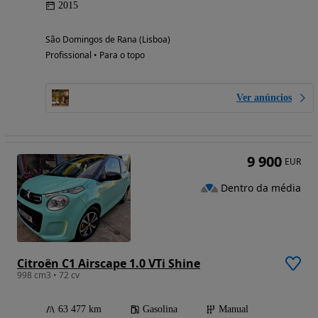
2015
São Domingos de Rana (Lisboa)
Profissional • Para o topo
Ver anúncios
9 900
EUR
Dentro da média
Citroën C1 Airscape 1.0 VTi Shine
998 cm3 • 72 cv
63 477 km
Gasolina
Manual