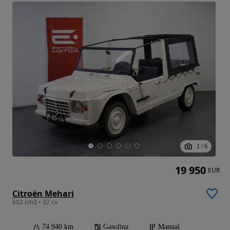
1
/
6
19 950
EUR
Citroën Mehari
602 cm3 • 32 cv
74 940 km
Gasolina
Manual