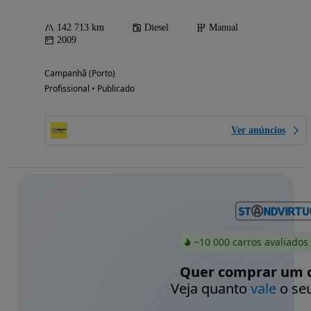
142 713 km
Diesel
Manual
2009
Campanhã (Porto)
Profissional • Publicado
Ver anúncios
~10 000 carros avaliados
Quer comprar um c
Veja quanto
vale
o seu