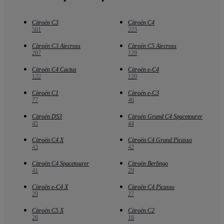
Citroën C3
Citroën C4
501
223
Citroën C3 Aircross
Citroën C5 Aircross
207
129
Citroën C4 Cactus
Citroën e-C4
122
120
Citroën C1
Citroën e-C3
77
46
Citroën DS3
Citroën Grand C4 Spacetourer
45
44
Citroën C4 X
Citroën C4 Grand Picasso
43
42
Citroën C4 Spacetourer
Citroën Berlingo
41
29
Citroën e-C4 X
Citroën C4 Picasso
29
27
Citroën C5 X
Citroën C2
26
16