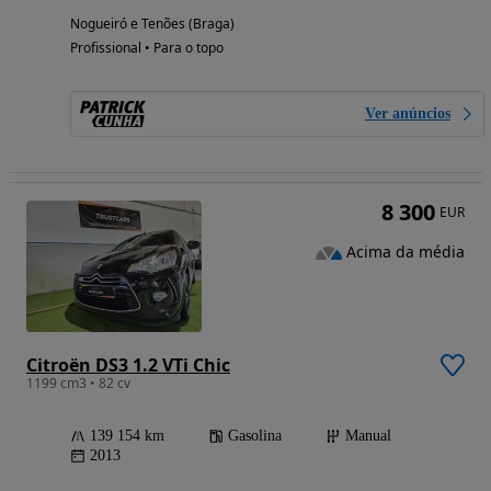
Nogueiró e Tenões (Braga)
Profissional • Para o topo
Ver anúncios
8 300
EUR
Acima da média
Citroën DS3 1.2 VTi Chic
1199 cm3 • 82 cv
139 154 km
Gasolina
Manual
2013