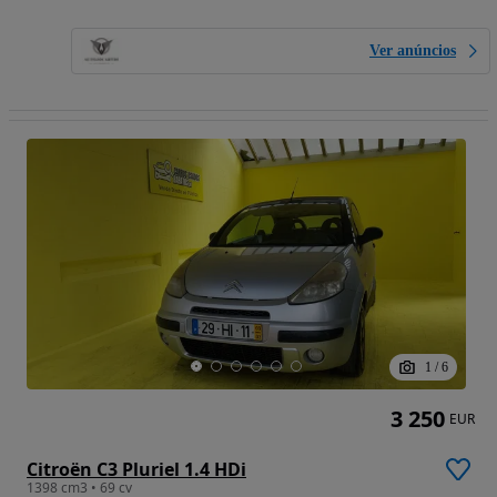
Ver anúncios
1
/
6
3 250
EUR
Citroën C3 Pluriel 1.4 HDi
1398 cm3 • 69 cv