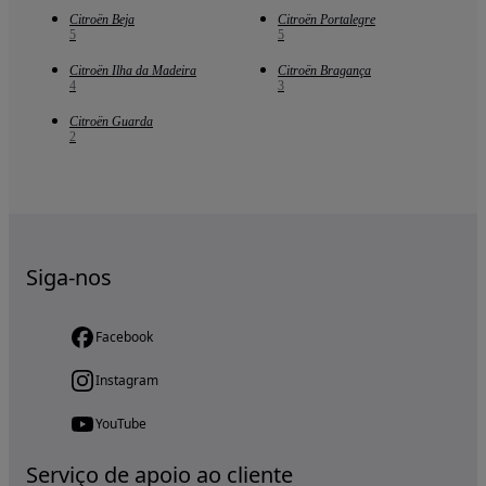
Citroën Beja
Citroën Portalegre
5
5
Citroën Ilha da Madeira
Citroën Bragança
4
3
Citroën Guarda
2
Siga-nos
Facebook
Instagram
YouTube
Serviço de apoio ao cliente