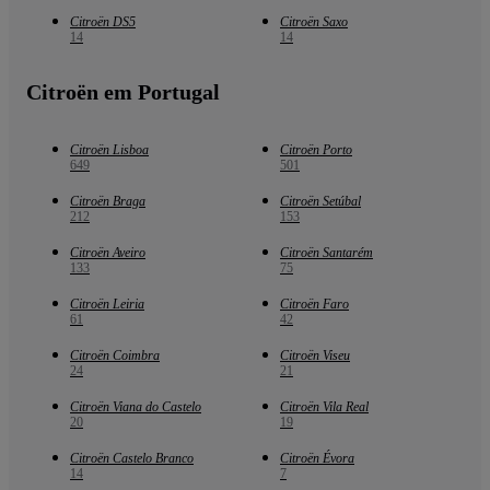
Citroën DS5
Citroën Saxo
14
14
Citroën em Portugal
Citroën Lisboa
Citroën Porto
649
501
Citroën Braga
Citroën Setúbal
212
153
Citroën Aveiro
Citroën Santarém
133
75
Citroën Leiria
Citroën Faro
61
42
Citroën Coimbra
Citroën Viseu
24
21
Citroën Viana do Castelo
Citroën Vila Real
20
19
Citroën Castelo Branco
Citroën Évora
14
7