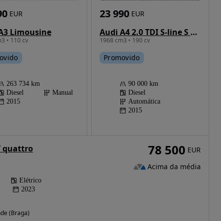
23 990
90
EUR
EUR
Audi A4 2.0 TDI S-line S tronic
A3 Limousine
1968 cm3 • 190 cv
3 • 110 cv
Promovido
ovido
90 000 km
263 734 km
Diesel
Diesel
Manual
Automática
2015
2015
78 500
T quattro
EUR
Acima da média
Elétrico
2023
de (Braga)