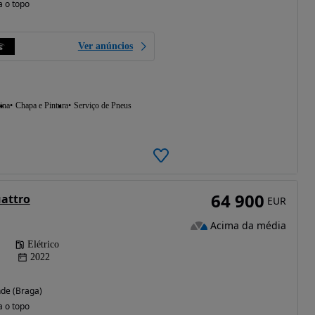
a o topo
Ver anúncios
ina
Chapa e Pintura
Serviço de Pneus
64 900
uattro
EUR
Acima da média
Elétrico
2022
de (Braga)
a o topo