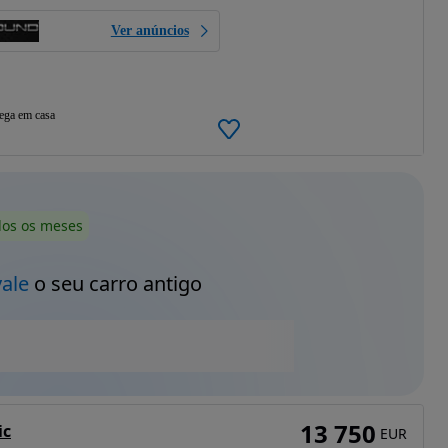
Ver anúncios
ega em casa
dos os meses
vale
o seu carro antigo
13 750
ic
EUR