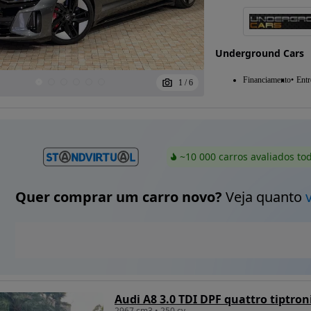
Underground Cars
Financiamento
Entr
1
/
6
~10 000 carros avaliados to
Quer comprar um carro novo?
Veja quanto
Audi A8 3.0 TDI DPF quattro tiptron
2967 cm3 • 250 cv