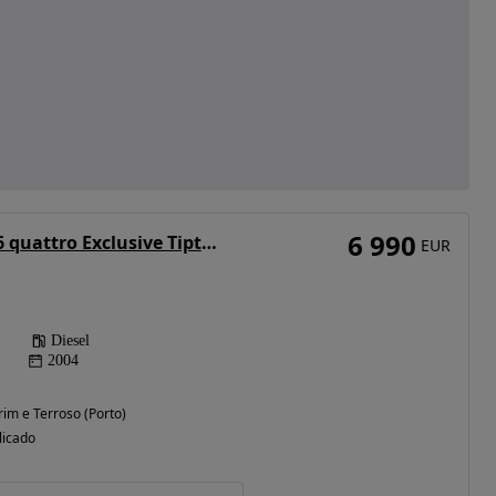
6 990
Audi A6 3.0 TDI V6 quattro Exclusive Tiptronic
EUR
Diesel
2004
im e Terroso (Porto)
licado