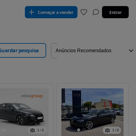
Começar a vender
Entrar
Guardar pesquisa
1
/
6
1
/
6