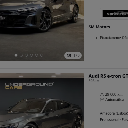
SM Motors
Financiamento
Ofic
1
/
6
Audi RS e-tron G
598 cv
29 000 km
Automática
Amadora (Lisboa
Profissional • Par