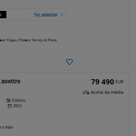
Ver anúncios
ina
Chapa e Pintura
Serviço de Pneus
79 490
T quattro
EUR
Acima da média
Elétrico
2023
)
a o topo