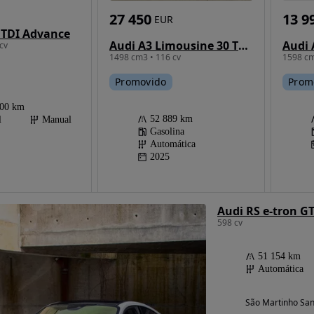
27 450
13 9
EUR
0 TDI Advance
Audi A3 Limousine 30 TFSI S tronic
Audi 
cv
1498 cm3 • 116 cv
1598 cm
Promovido
Prom
000 km
52 889 km
l
Manual
Gasolina
Automática
2025
Audi RS e-tron G
598 cv
51 154 km
Automática
São Martinho San