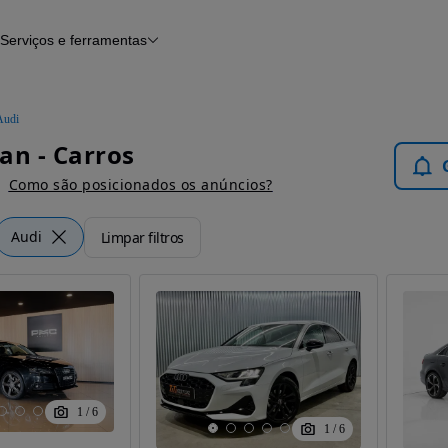
Serviços e ferramentas
Financiamento
Avaliar o meu carro
iamento
Serviço de check-up
Histórico do veículo
Audi
Notícias e artigos
an - Carros
Como são posicionados os anúncios?
Audi
Limpar filtros
1
/
6
1
/
6