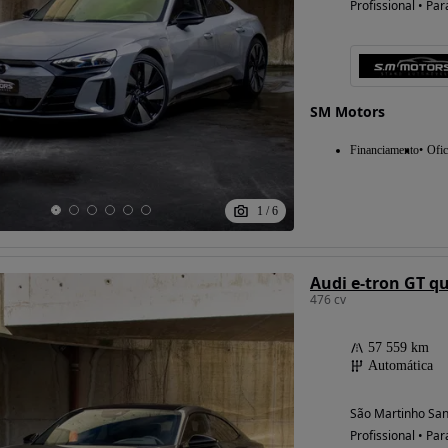
Profissional • Par
Possibilidade de
financiamento
SM Motors
Financiamento
Ofic
1
/
6
Audi e-tron GT q
476 cv
57 559 km
Automática
São Martinho San
Profissional • Par