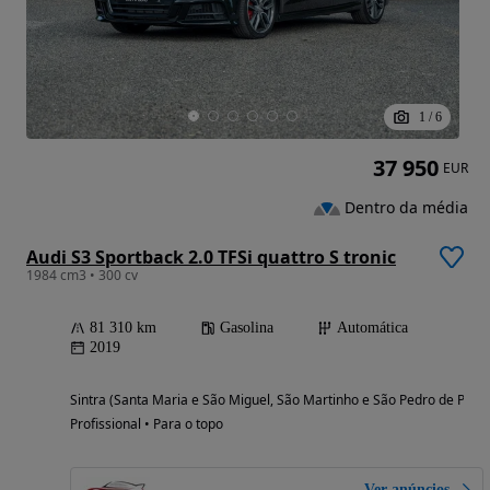
1
/
6
37 950
EUR
Dentro da média
Audi S3 Sportback 2.0 TFSi quattro S tronic
1984 cm3 • 300 cv
81 310 km
Gasolina
Automática
2019
Sintra (Santa Maria e São Miguel, São Martinho e São Pedro de Penaf
Profissional • Para o topo
Ver anúncios