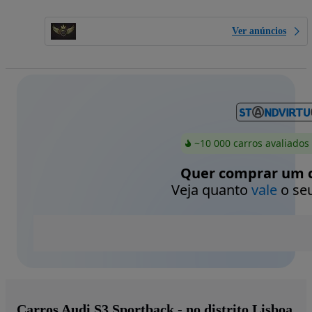
Ver anúncios
~10 000 carros avaliados
Quer comprar um c
Veja quanto
vale
o seu
Carros Audi S3 Sportback - no distrito Lisboa