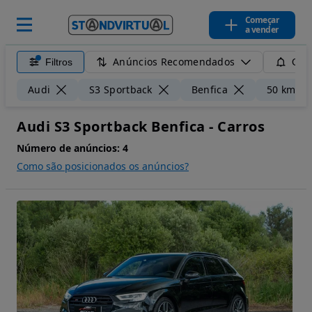
Começar
a vender
Anúncios Recomendados
Filtros
Guar
Audi
S3 Sportback
Benfica
50 km
Audi S3 Sportback Benfica - Carros
Número de anúncios:
4
Como são posicionados os anúncios?