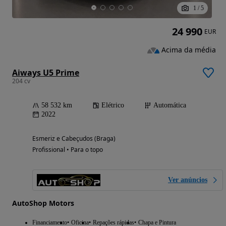
1
/
5
24 990
EUR
Acima da média
Aiways U5 Prime
204 cv
58 532 km
Elétrico
Automática
2022
Esmeriz e Cabeçudos (Braga)
Profissional • Para o topo
Ver anúncios
AutoShop Motors
Financiamento
Oficina
Repações rápidas
Chapa e Pintura