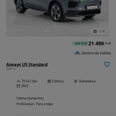
1
/
6
21 490
-
500 EUR
EUR
Dentro da média
Aiways U5 Standard
204 cv
79 612 km
Elétrico
Automática
2023
Fátima (Santarém)
Profissional • Para o topo