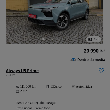
1
/
6
20 990
EUR
Dentro da média
Aiways U5 Prime
204 cv
111 000 km
Elétrico
Automática
2022
Esmeriz e Cabeçudos (Braga)
Profissional • Para o topo