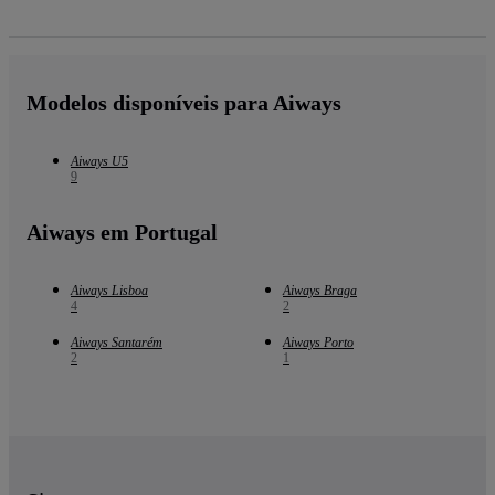
Modelos disponíveis para Aiways
Aiways U5
9
Aiways em Portugal
Aiways Lisboa
Aiways Braga
4
2
Aiways Santarém
Aiways Porto
2
1