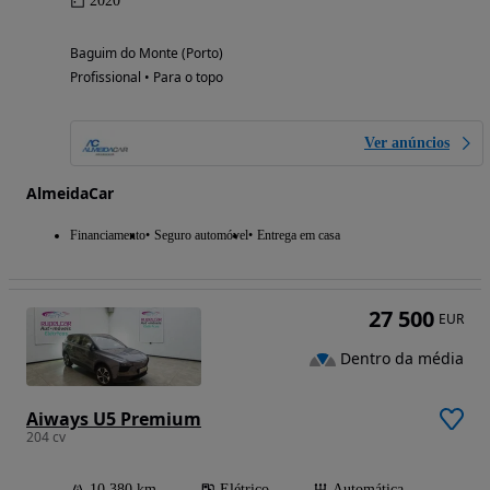
2020
Baguim do Monte (Porto)
Profissional • Para o topo
Ver anúncios
AlmeidaCar
Financiamento
Seguro automóvel
Entrega em casa
27 500
EUR
Dentro da média
Aiways U5 Premium
204 cv
10 380 km
Elétrico
Automática