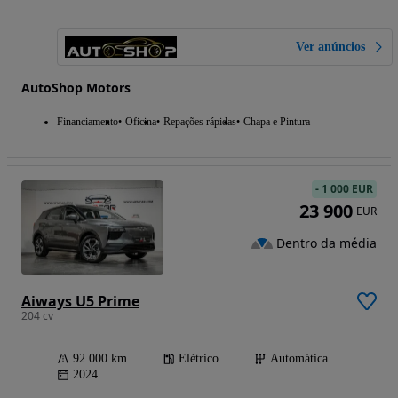
Ver anúncios
AutoShop Motors
Financiamento
Oficina
Repações rápidas
Chapa e Pintura
-
1 000 EUR
23 900
EUR
Dentro da média
Aiways U5 Prime
204 cv
92 000 km
Elétrico
Automática
2024