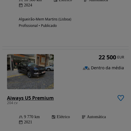
2024
Algueirão-Mem Martins (Lisboa)
Profissional • Publicado
22 500
EUR
Dentro da média
Aiways U5 Premium
204 cv
9 770 km
Elétrico
Automática
2021