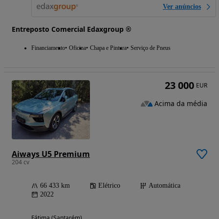
Ver anúncios
Entreposto Comercial Edaxgroup ®
Financiamento
Oficina
Chapa e Pintura
Serviço de Pneus
23 000
EUR
Acima da média
Aiways U5 Premium
204 cv
66 433 km
Elétrico
Automática
2022
Fátima (Santarém)