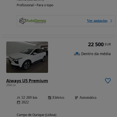
Profissional • Para o topo
Ver anúncios
22 500
EUR
Dentro da média
Aiways U5 Premium
204 cv
52 269 km
Elétrico
Automática
2022
Campo de Ourique (Lisboa)