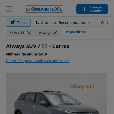
Começar
a vender
Anúncios Recomendados
Filtros
Guar
Limpar filtros
SUV / TT
Aiways
Aiways SUV / TT - Carros
Número de anúncios:
9
Como são posicionados os anúncios?