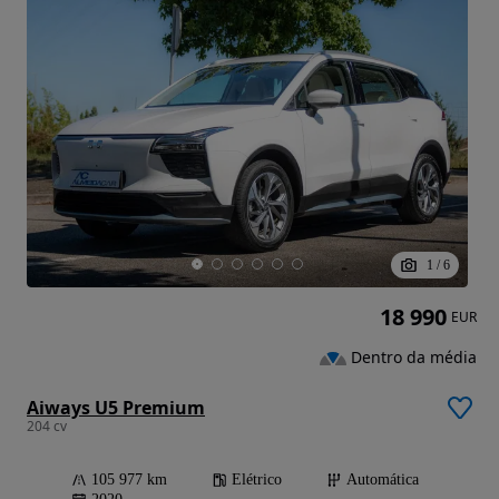
1
/
6
18 990
EUR
Dentro da média
Aiways U5 Premium
204 cv
105 977 km
Elétrico
Automática