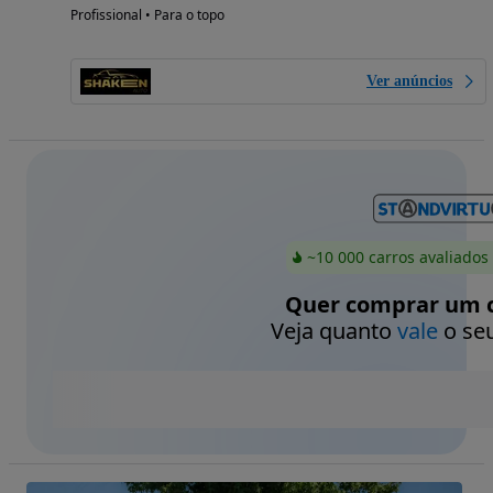
Profissional • Para o topo
Ver anúncios
~10 000 carros avaliados
Quer comprar um c
Veja quanto
vale
o seu