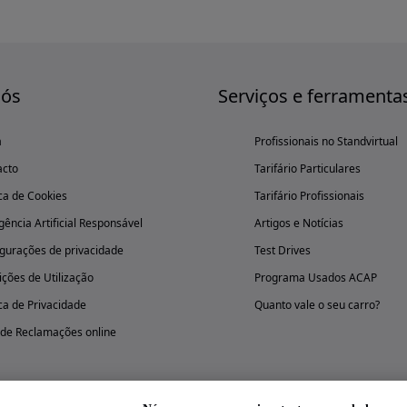
nós
Serviços e ferramenta
a
Profissionais no Standvirtual
acto
Tarifário Particulares
ica de Cookies
Tarifário Profissionais
igência Artificial Responsável
Artigos e Notícias
gurações de privacidade
Test Drives
ções de Utilização
Programa Usados ACAP
ica de Privacidade
Quanto vale o seu carro?
 de Reclamações online