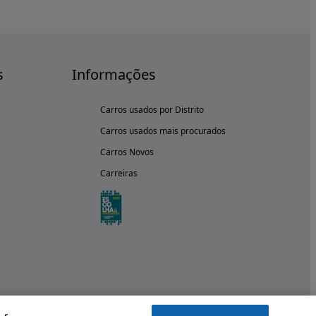
s
Informações
Carros usados por Distrito
Carros usados mais procurados
Carros Novos
Carreiras