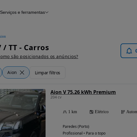
Serviços e ferramentas
Financiamento
Avaliar o meu carro
iamento
Serviço de check-up
Histórico do veículo
Aion
Notícias e artigos
 / TT - Carros
omo são posicionados os anúncios?
Aion
Limpar filtros
Aion V 75.26 kWh Premium
204 cv
1 km
Elétrico
Autom
Paredes (Porto)
Profissional • Para o topo