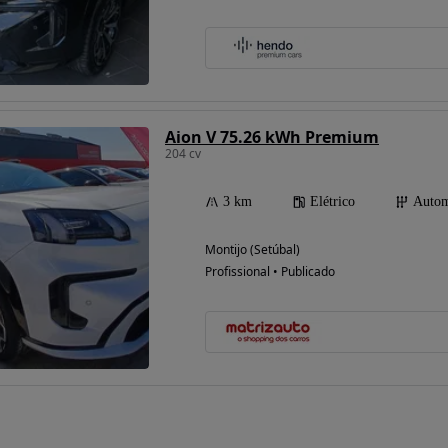
Aion V 75.26 kWh Premium
204 cv
3 km
Elétrico
Autom
Montijo (Setúbal)
Profissional • Publicado