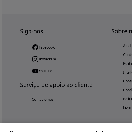
Siga-nos
Sobre 
Ajud
Facebook
Cont
Instagram
Polít
YouTube
Intel
Confi
Serviço de apoio ao cliente
Condi
Polít
Contacte-nos
Livro