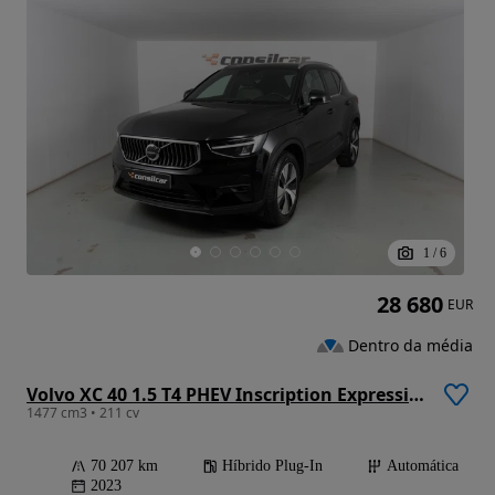
1
/
6
28 680
EUR
Dentro da média
Volvo XC 40 1.5 T4 PHEV Inscription Expression
1477 cm3 • 211 cv
70 207 km
Híbrido Plug-In
Automática
2023