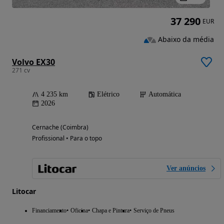
37 290
EUR
Abaixo da média
Volvo EX30
271 cv
4 235 km
Elétrico
Automática
2026
Cernache (Coimbra)
Profissional • Para o topo
Ver anúncios
Litocar
Financiamento
Oficina
Chapa e Pintura
Serviço de Pneus