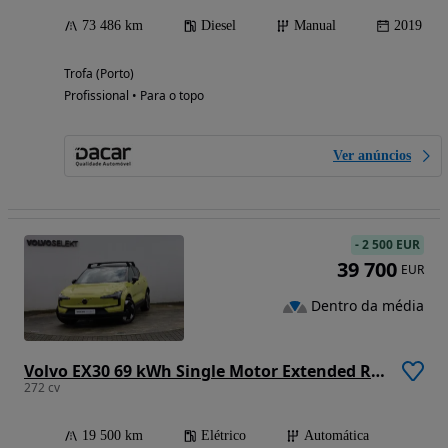
73 486 km
Diesel
Manual
2019
Trofa (Porto)
Profissional • Para o topo
Ver anúncios
-
2 500 EUR
39 700
EUR
Dentro da média
Volvo EX30 69 kWh Single Motor Extended Range Ultra
272 cv
19 500 km
Elétrico
Automática