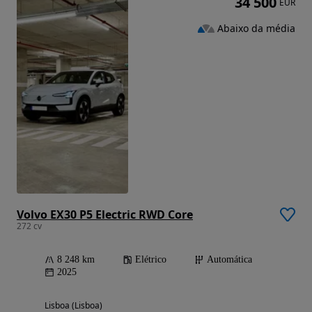
34 500
EUR
Abaixo da média
Volvo EX30 P5 Electric RWD Core
272 cv
8 248 km
Elétrico
Automática
2025
Lisboa (Lisboa)