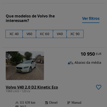
Que modelos de Volvo lhe
Ver filtros
interessam?
XC 40
V60
XC 60
V40
XC 90
10 950
EUR
Abaixo da média
Volvo V40 2.0 D2 Kinetic Eco
1969 cm3 • 120 cv
111 639 km
Diesel
Manual
2015