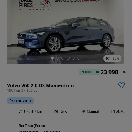
1
/
6
23 990
-
1 000 EUR
EUR
Volvo V60 2.0 D3 Momentum
1969 cm3 • 150 cv
Promovido
67 310 km
Diesel
Manual
2020
Rio Tinto (Porto)