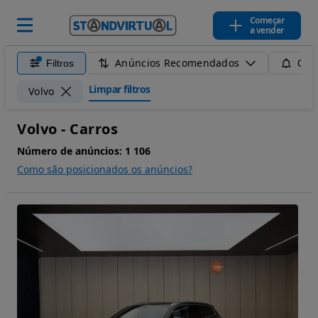
Começar
a vender
Anúncios Recomendados
Filtros
Guar
Limpar filtros
Volvo
Volvo - Carros
Número de anúncios:
1 106
Como são posicionados os anúncios?