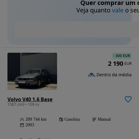
Quer comprar um c
Veja quanto
vale
o seu
-
300 EUR
2 190
EUR
Dentro da média
Volvo V40 1.6 Base
1587 cm3 • 109 cv
209 744 km
Gasolina
Manual
2003