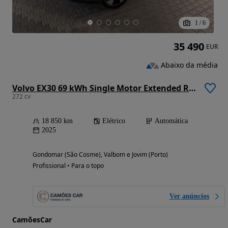
1
/
6
35 490
EUR
Abaixo da média
Volvo EX30 69 kWh Single Motor Extended Range Plus
272 cv
18 850 km
Elétrico
Automática
2025
Gondomar (São Cosme), Valbom e Jovim (Porto)
Profissional • Para o topo
Ver anúncios
CamõesCar