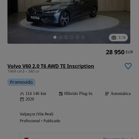
1
/
6
28 950
EUR
Volvo V60 2.0 T6 AWD TE Inscription
1969 cm3 • 340 cv
Promovido
114 146 km
Híbrido Plug-In
Automática
2020
Valpaços (Vila Real)
Profissional • Publicado