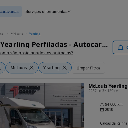
ocaravanas
Serviços e ferramentas
 Autocaravanas
Financiamento
Notícias e artigos
as
McLouis
Yearling
McLouis Yearling Perfiladas - Autocaravanas
omo são posicionados os anúncios?
McLouis
Yearling
Limpar filtros
2287 cm3 • 130 cv
94 000 km
2010
Caldas da Rainha 