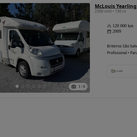
McLouis Yearling
2300 cm3 • 130 cv
120 000 km
2009
Briteiros São Sal
Profissional • Par
Possibilidade de
financiamento
1
/
6