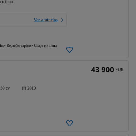
a o topo
Ver anúncios
ina
Repações rápidas
Chapa e Pintura
43 900
EUR
130 cv
2010