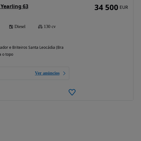
34 500
 Yearling 63
EUR
Diesel
130 cv
vador e Briteiros Santa Leocádia (Braga)
a o topo
Ver anúncios