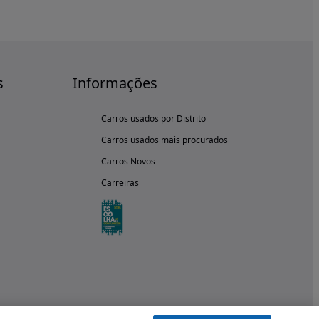
s
Informações
Carros usados por Distrito
Carros usados mais procurados
Carros Novos
Carreiras