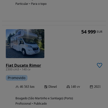
Particular • Para o topo
54 999
EUR
Fiat Ducato Rimor
2300 cm3 • 140 cv
Promovido
46 563 km
Diesel
140 cv
2021
Bougado (São Martinho e Santiago) (Porto)
Profissional • Publicado