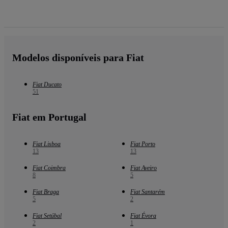
Modelos disponíveis para Fiat
Fiat Ducato
51
Fiat em Portugal
Fiat Lisboa
Fiat Porto
13
13
Fiat Coimbra
Fiat Aveiro
8
5
Fiat Braga
Fiat Santarém
5
2
Fiat Setúbal
Fiat Évora
2
1