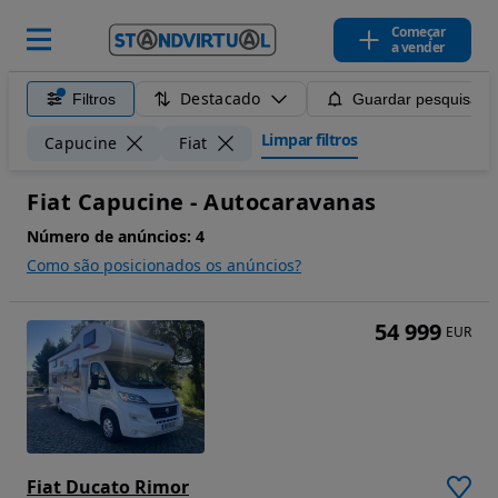
Começar
a vender
Destacado
Filtros
Guardar pesquisa
Limpar filtros
Capucine
Fiat
Fiat Capucine - Autocaravanas
Número de anúncios:
4
Como são posicionados os anúncios?
54 999
EUR
Fiat Ducato Rimor