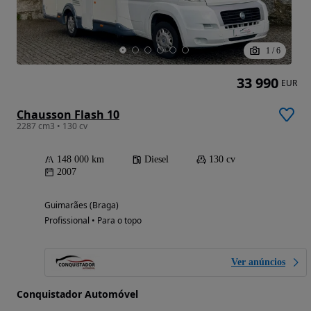
1
/
6
33 990
EUR
Chausson Flash 10
2287 cm3 • 130 cv
148 000 km
Diesel
130 cv
2007
Guimarães (Braga)
Profissional • Para o topo
Ver anúncios
Conquistador Automóvel