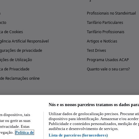
a
Profissionais no Standvirtual
acto
Tarifário Particulares
ica de Cookies
Tarifário Profissionais
igência Artificial Responsável
Artigos e Notícias
gurações de privacidade
Test Drives
ções de Utilização
Programa Usados ACAP
ica de Privacidade
Quanto vale o seu carro?
 de Reclamações online
Nós e os nossos parceiros tratamos os dados par
Utilizar dados de geolocalização precisos. Procurar at
dispositivo, tais
Experimenta a aplicação
dispositivo para identificação. Armazenar e/ou aceder
ar ou gerir as suas
Publicidade e conteúdos personalizados, medição de 
rivacidade. Estas
audiência e desenvolvimento de serviços.
avegação.
Política de
Lista de parceiros (fornecedores)