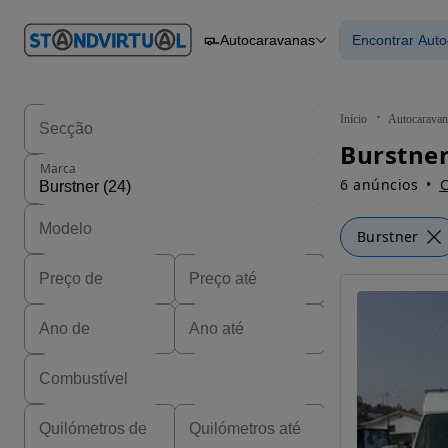
O nº 1
Autocaravanas
Encontrar Aut
em
Carros
Carros
Comerciais
Encontrar
Motos
Barcos
Autocaravanas
Início
Autocaravan
Pesados
Burstner
Marca
6 anúncios
C
Burstner