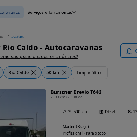
ocaravanas
Serviços e ferramentas
 Autocaravanas
Financiamento
Notícias e artigos
as
Burstner
 Rio Caldo - Autocaravanas
omo são posicionados os anúncios?
Rio Caldo
50 km
Limpar filtros
Burstner Brevio T646
2300 cm3 • 130 cv
39 500 km
Diesel
13
Martim (Braga)
Profissional • Para o topo