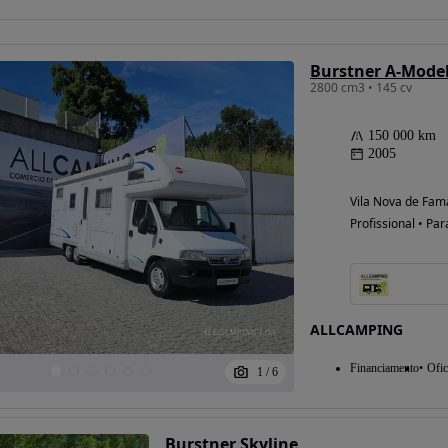
2800 cm3 • 145 cv
150 000 km
2005
Vila Nova de Fam
Profissional • Par
ALLCAMPING
Financiamento
Ofic
1
/
6
Burstner Skyline