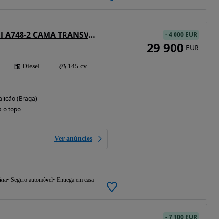
Burstner A-Modell A748-2 CAMA TRANSVERSAL
-
4 000 EUR
29 900
EUR
Diesel
145 cv
alicão (Braga)
a o topo
Ver anúncios
ina
Seguro automóvel
Entrega em casa
-
7 100 EUR