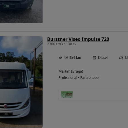
Burstner Viseo Impulse 720
2300 cm3 • 130 cv
49 354 km
Diesel
13
Possibilidade de
Martim (Braga)
financiamento
Profissional • Para o topo