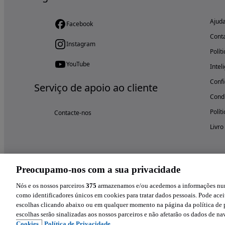
Ajud
Facebook
Cont
Instagram
Polít
YouTube
Intel
Confi
Serviço de apoio ao cliente
Condi
Polít
Contacte-nos
Livro
Preocupamo-nos com a sua privacidade
Nós e os nossos parceiros
375
armazenamos e/ou acedemos a informações num 
como identificadores únicos em cookies para tratar dados pessoais. Pode aceit
escolhas clicando abaixo ou em qualquer momento na página da política de p
escolhas serão sinalizadas aos nossos parceiros e não afetarão os dados de n
Cookies,
Política de Privacidade